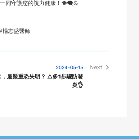
護您的視力健康！👁️‍🗨️💪
 #楊志盛醫師
2024-05-15
，最嚴重恐失明？ ⚠️多1步驟防發
炎👌