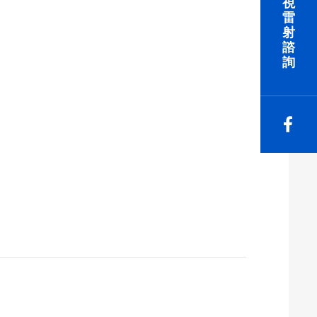
視
雷
射
諮
詢