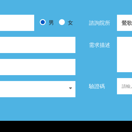
男
女
諮詢院所
需求描述
驗證碼