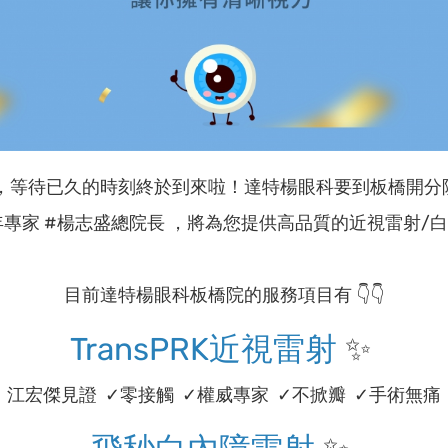
，等待已久的時刻終於到來啦！達特楊眼科要到板橋開分院啦
年專家 #楊志盛總院長 ，將為您提供高品質的近視雷射/白
目前達特楊眼科板橋院的服務項目有 👇👇
TransPRK近視雷射
✨
江宏傑見證 ✓零接觸 ✓權威專家 ✓不掀瓣 ✓手術無痛