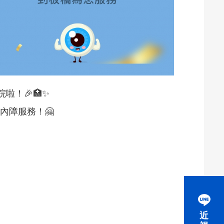
！🎉🏥✨
內障服務！🤗
近