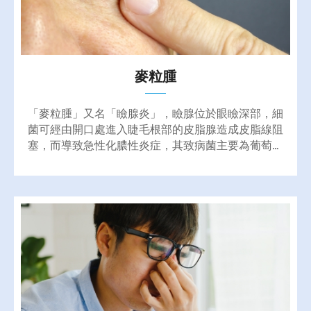
麥粒腫
「麥粒腫」又名「瞼腺炎」，瞼腺位於眼瞼深部，細
菌可經由開口處進入睫毛根部的皮脂腺造成皮脂線阻
塞，而導致急性化膿性炎症，其致病菌主要為葡萄球
菌，而當患者身体抵抗力減弱時便容易發生！